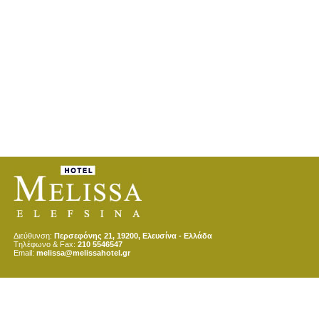
Διεύθυνση:
Περσεφόνης 21, 19200, Ελευσίνα - Ελλάδα
Tηλέφωνο & Fax:
210 5546547
Email:
melissa@melissahotel.gr